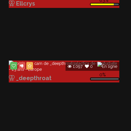
83%
Ellcrys
1,097
0
0%
_deepthroat