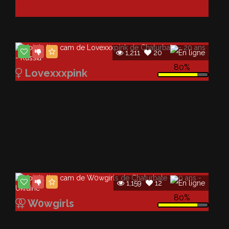
Publicité
Publicité
1,211
20
80%
Lovexxxpink
1,159
12
80%
W0wgirls