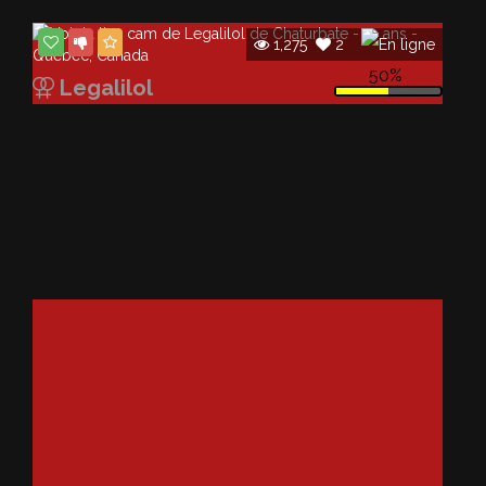
1,275
2
50%
Legalilol