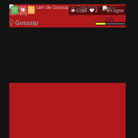
1,096
2
33%
Gosssip