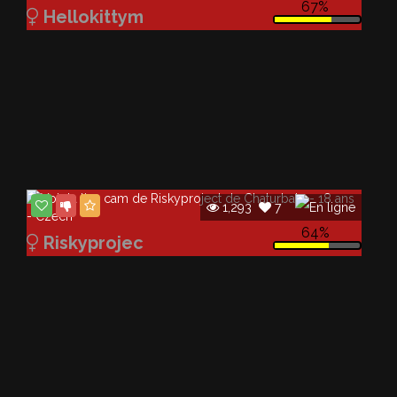
67%
Hellokittym
1,293
7
64%
Riskyprojec