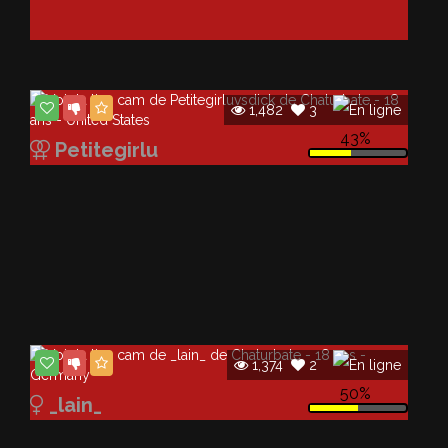
Publicité
Publicité
1,482
3
43%
Petitegirlu
1,374
2
50%
_lain_