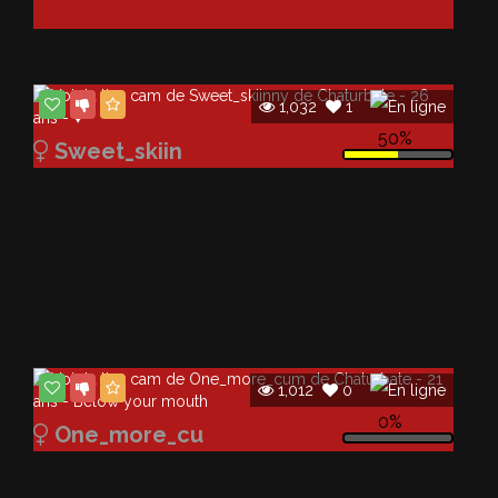
Publicité
Publicité
1,032
1
50%
Sweet_skiin
1,012
0
0%
One_more_cu