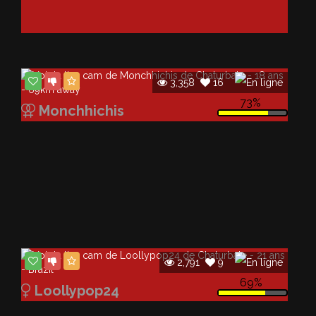
Publicité
Publicité
3,358
16
73%
Monchhichis
2,791
9
69%
Loollypop24