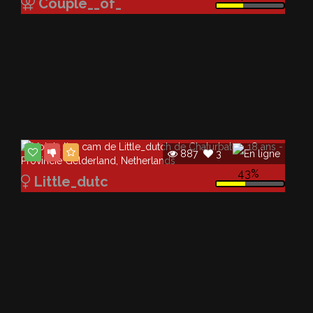
Couple__of_
887
3
43%
Little_dutc