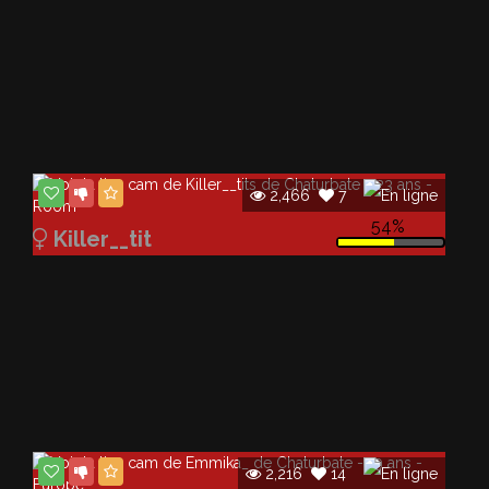
2,466
7
54%
Killer__tit
2,216
14