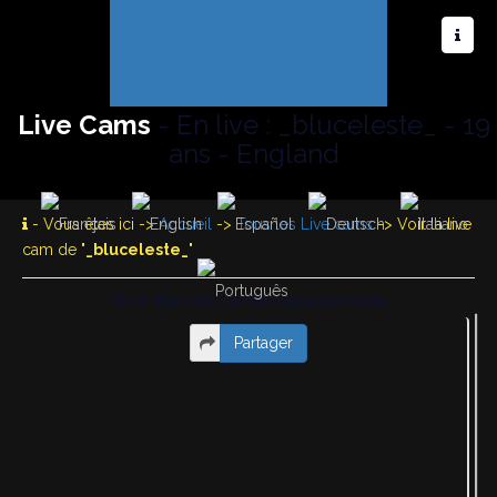
Live Cams
- En live : _bluceleste_ - 19
ans - England
- Vous êtes ici ->
Accueil
->
Tous les Live cams
-> Voir la live
cam de "
_bluceleste_
"
Click the cam for full screen mode
Partager