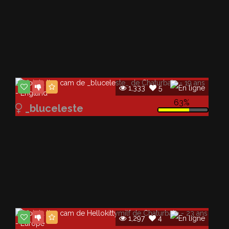
1,333
5
63%
_bluceleste
1,297
4