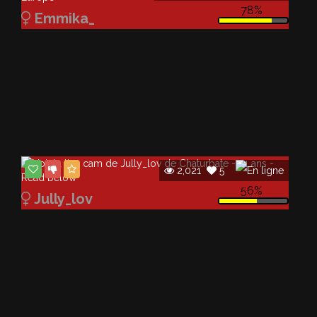
78%
Emmika_
2,021
5
56%
Jully_lov