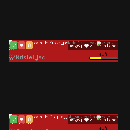
964
2
40%
Kristel_jac
964
2
40%