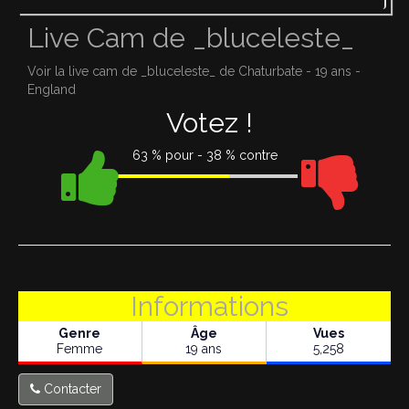
Live Cam de _bluceleste_
Voir la live cam de _bluceleste_ de Chaturbate - 19 ans -
England
Votez !
63 % pour - 38 % contre
Informations
Genre
Âge
Vues
Femme
19 ans
5,258
Contacter