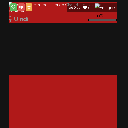
877
0
0%
Uindi