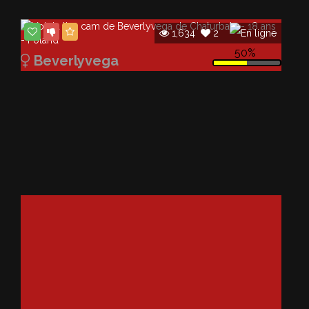
1,634
2
50%
Beverlyvega