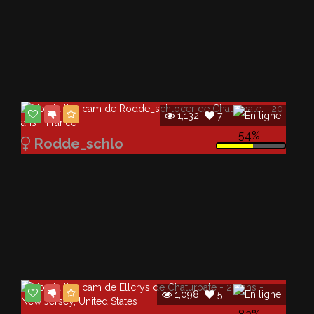
1,132
7
54%
Rodde_schlo
1,098
5