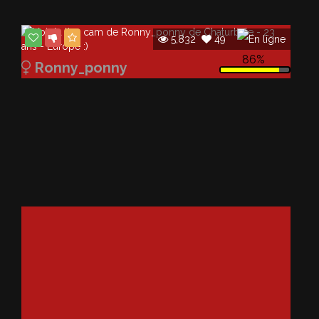
5,832
49
86%
Ronny_ponny